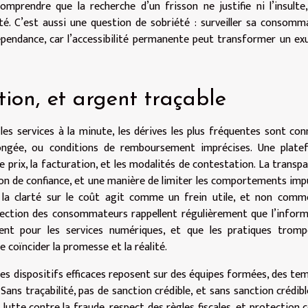
mprendre que la recherche d’un frisson ne justifie ni l’insulte,
lité. C’est aussi une question de sobriété : surveiller sa consomm
dépendance, car l’accessibilité permanente peut transformer un ex
ion, et argent traçable
es services à la minute, les dérives les plus fréquentes sont con
allongée, ou conditions de remboursement imprécises. Une plat
le prix, la facturation, et les modalités de contestation. La transp
tion de confiance, et une manière de limiter les comportements impu
, la clarté sur le coût agit comme un frein utile, et non com
tection des consommateurs rappellent régulièrement que l’infor
ment pour les services numériques, et que les pratiques tromp
re coïncider la promesse et la réalité.
 Les dispositifs efficaces reposent sur des équipes formées, des te
Sans traçabilité, pas de sanction crédible, et sans sanction crédibl
 : lutte contre la fraude, respect des règles fiscales, et protection 