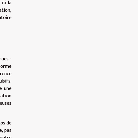
 ni la
ation,
utoire
nues :
eforme
arence
lsifs.
me une
mation
euses
mps de
e, pas
contre