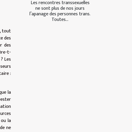
Les rencontres transsexuelles
ne sont plus de nos jours
l’apanage des personnes trans.
Toutes...
, tout
ce des
er des
ère-t-
 ? Les
sseurs
aire :
que la
rester
mation
urces
 ou la
 de ne