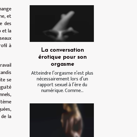
change
ne, et
re des
 et la
éseaux
ofil à
La conversation
érotique pour son
ravail
orgasme
tandis
Atteindre l’orgasme n’est plus
nécessairement lors d’un
ite se
rapport sexuel à l’ère du
iguïté
numérique. Comme...
nnels,
ystème
quées,
 de la