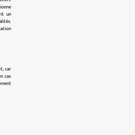
tionne
ent un
lités.
mation
t, car
en cas
ement