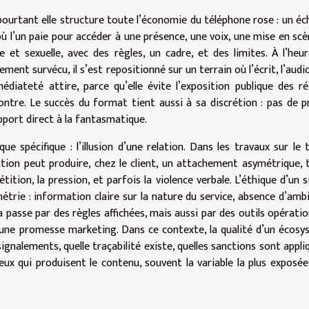
 pourtant elle structure toute l’économie du téléphone rose : un é
 où l’un paie pour accéder à une présence, une voix, une mise en scè
 et sexuelle, avec des règles, un cadre, et des limites. À l’heu
nt survécu, il s’est repositionné sur un terrain où l’écrit, l’audio
iateté attire, parce qu’elle évite l’exposition publique des r
ntre. Le succès du format tient aussi à sa discrétion : pas de pr
apport direct à la fantasmatique.
 spécifique : l’illusion d’une relation. Dans les travaux sur le t
ation peut produire, chez le client, un attachement asymétrique, 
tition, la pression, et parfois la violence verbale. L’éthique d’un s
trie : information claire sur la nature du service, absence d’amb
a passe par des règles affichées, mais aussi par des outils opératio
une promesse marketing. Dans ce contexte, la qualité d’un écos
signalements, quelle traçabilité existe, quelles sanctions sont appli
x qui produisent le contenu, souvent la variable la plus exposée