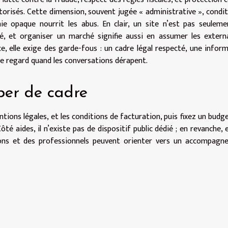
torisés. Cette dimension, souvent jugée « administrative », condi
ie opaque nourrit les abus. En clair, un site n’est pas seulem
é, et organiser un marché signifie aussi en assumer les externa
nce, elle exige des garde-fous : un cadre légal respecté, une infor
le regard quand les conversations dérapent.
per de cadre
entions légales, et les conditions de facturation, puis fixez un budge
ôté aides, il n’existe pas de dispositif public dédié ; en revanche, 
ons et des professionnels peuvent orienter vers un accompagn