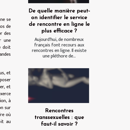
De quelle manière peut-
on identifier le service
 ne se
de rencontre en ligne le
ios de
plus efficace ?
er des
Aujourd'hui, de nombreux
er une
français font recours aux
e doit
rencontres en ligne. Il existe
mandes
une pléthore de...
us, et
 poser
er, et
exerce
ion, à
on sur
Rencontres
fre où
transsexuelles : que
oit au
faut-il savoir ?