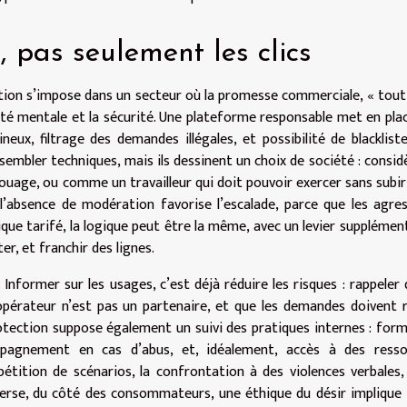
, pas seulement les clics
stion s’impose dans un secteur où la promesse commerciale, « tout
santé mentale et la sécurité. Une plateforme responsable met en pla
eux, filtrage des demandes illégales, et possibilité de blacklist
 sembler techniques, mais ils dessinent un choix de société : consid
ouage, ou comme un travailleur qui doit pouvoir exercer sans subir
l’absence de modération favorise l’escalade, parce que les agre
otique tarifé, la logique peut être la même, avec un levier supplément
er, et franchir des lignes.
 Informer sur les usages, c’est déjà réduire les risques : rappeler 
pérateur n’est pas un partenaire, et que les demandes doivent 
rotection suppose également un suivi des pratiques internes : for
ompagnement en cas d’abus, et, idéalement, accès à des resso
pétition de scénarios, la confrontation à des violences verbales,
nverse, du côté des consommateurs, une éthique du désir implique