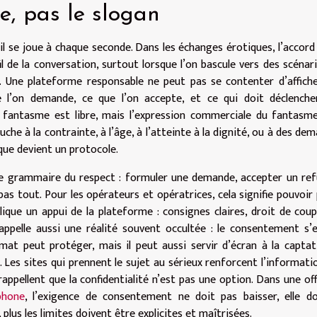
e, pas le slogan
l se joue à chaque seconde. Dans les échanges érotiques, l’accord
u fil de la conversation, surtout lorsque l’on bascule vers des scénar
. Une plateforme responsable ne peut pas se contenter d’affich
ue l’on demande, ce que l’on accepte, et ce qui doit déclench
e fantasme est libre, mais l’expression commerciale du fantasm
che à la contrainte, à l’âge, à l’atteinte à la dignité, ou à des de
ique devient un protocole.
 une grammaire du respect : formuler une demande, accepter un ref
s tout. Pour les opérateurs et opératrices, cela signifie pouvoir
lique un appui de la plateforme : consignes claires, droit de coup
rappelle aussi une réalité souvent occultée : le consentement s’
mat peut protéger, mais il peut aussi servir d’écran à la captat
. Les sites qui prennent le sujet au sérieux renforcent l’informati
rappellent que la confidentialité n’est pas une option. Dans une of
phone
, l’exigence de consentement ne doit pas baisser, elle d
plus les limites doivent être explicites et maîtrisées.