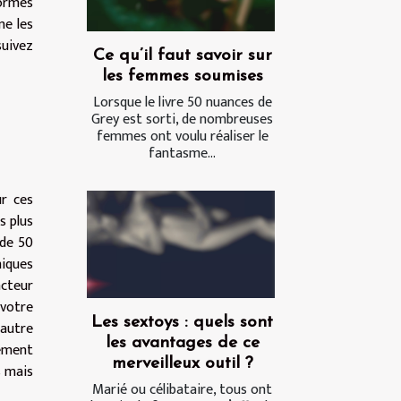
ormes
ne les
uivez
Ce qu’il faut savoir sur
les femmes soumises
Lorsque le livre 50 nuances de
Grey est sorti, de nombreuses
femmes ont voulu réaliser le
fantasme...
r ces
s plus
 de 50
hiques
acteur
 votre
Les sextoys : quels sont
autre
les avantages de ce
rement
merveilleux outil ?
s mais
Marié ou célibataire, tous ont