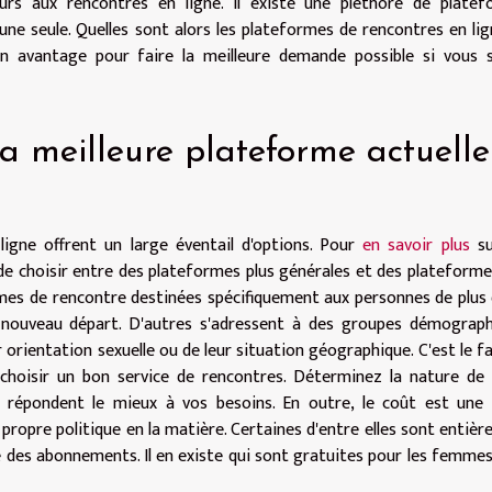
urs aux rencontres en ligne. Il existe une pléthore de platef
sir une seule. Quelles sont alors les plateformes de rencontres en lig
 avantage pour faire la meilleure demande possible si vous s
a meilleure plateforme actuelle
igne offrent un large éventail d'options. Pour
en savoir plus
su
ible de choisir entre des plateformes plus générales et des plateforme
ormes de rencontre destinées spécifiquement aux personnes de plus
n nouveau départ. D'autres s'adressent à des groupes démograp
r orientation sexuelle ou de leur situation géographique. C'est le f
choisir un bon service de rencontres. Déterminez la nature de
 répondent le mieux à vos besoins. En outre, le coût est une 
ropre politique en la matière. Certaines d'entre elles sont entiè
e des abonnements. Il en existe qui sont gratuites pour les femme